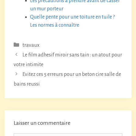
Les précautions à prendre avant de casser
un mur porteur
Quelle pente pour une toiture en tuile ?
Les normes à connaître
Catégories
travaux
Le film adhesif miroir sans tain : un atout pour
votre intimite
Evitez ces 5 erreurs pour un beton cire salle de
bains reussi
Laisser un commentaire