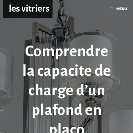
Aller
les vitriers
MENU
au
contenu
Comprendre
la capacite de
charge d’un
plafond en
placo