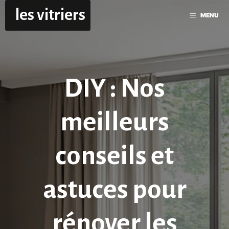
Aller
les vitriers
MENU
au
contenu
DIY : Nos
meilleurs
conseils et
astuces pour
rénover les