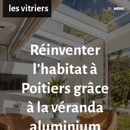
Aller
les vitriers
MENU
au
contenu
Réinventer
l’habitat à
Poitiers grâce
à la véranda
aluminium